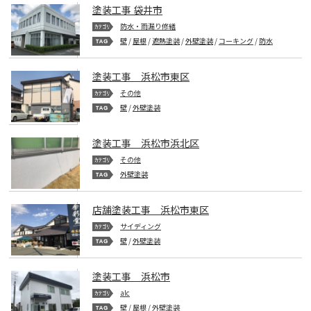
塗装工事 袋井市
防水・雨漏り修繕
壁
/
屋根
/
遮熱塗装
/
外壁塗装
/
コーキング
/
防水
塗装工事 浜松市東区
その他
壁
/
外壁塗装
塗装工事 浜松市浜北区
その他
外壁塗装
店舗塗装工事 浜松市東区
サイディング
壁
/
外壁塗装
塗装工事 浜松市
alc
壁
/
屋根
/
外壁塗装