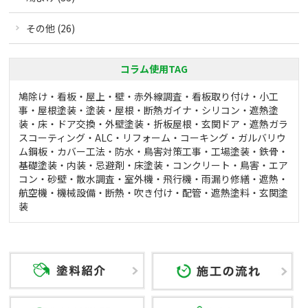
その他 (26)
コラム使用TAG
鳩除け
・
看板
・
屋上
・
壁
・
赤外線調査
・
看板取り付け
・
小工
事
・
屋根塗装
・
塗装
・
屋根
・
断熱ガイナ
・
シリコン
・
遮熱塗
装
・
床
・
ドア交換
・
外壁塗装
・
折板屋根
・
玄関ドア
・
遮熱ガラ
スコーティング
・
ALC
・
リフォーム
・
コーキング
・
ガルバリウ
ム鋼板
・
カバー工法
・
防水
・
鳥害対策工事
・
工場塗装
・
鉄骨
・
基礎塗装
・
内装
・
忌避剤
・
床塗装
・
コンクリート
・
鳥害
・
エア
コン
・
砂壁
・
散水調査
・
室外機
・
飛行機
・
雨漏り修繕
・
遮熱
・
航空機
・
機械設備
・
断熱
・
吹き付け
・
配管
・
遮熱塗料
・
玄関塗
装