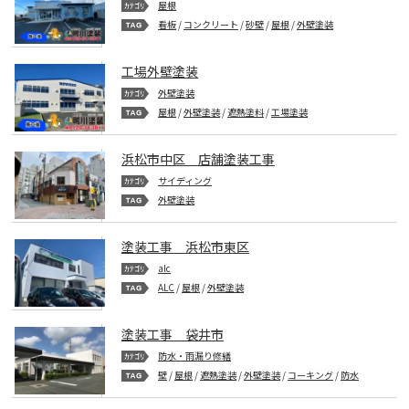
屋根
看板
/
コンクリート
/
砂壁
/
屋根
/
外壁塗装
工場外壁塗装
外壁塗装
屋根
/
外壁塗装
/
遮熱塗料
/
工場塗装
浜松市中区 店舗塗装工事
サイディング
外壁塗装
塗装工事 浜松市東区
alc
ALC
/
屋根
/
外壁塗装
塗装工事 袋井市
防水・雨漏り修繕
壁
/
屋根
/
遮熱塗装
/
外壁塗装
/
コーキング
/
防水