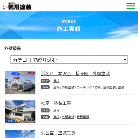
WORKS
施工実績
外壁塗装
浜名区 本沢合 接骨院 外壁塗装
屋根
屋根
/
外壁塗装
/
コーキング
/
防水
/
屋根塗装
/
塗装
社屋 塗装工事
屋根
屋根
/
外壁塗装
/
折板屋根
公会堂 塗装工事