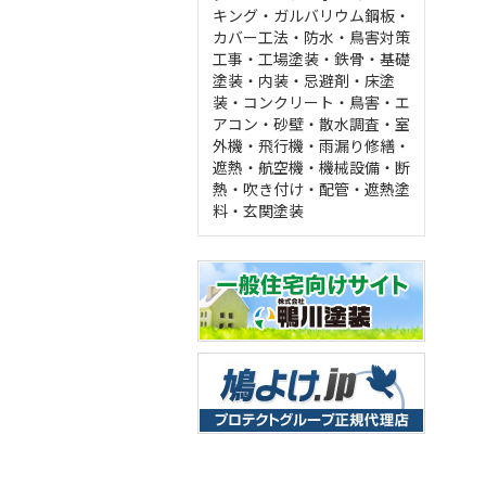
キング
・
ガルバリウム鋼板
・
カバー工法
・
防水
・
鳥害対策
工事
・
工場塗装
・
鉄骨
・
基礎
塗装
・
内装
・
忌避剤
・
床塗
装
・
コンクリート
・
鳥害
・
エ
アコン
・
砂壁
・
散水調査
・
室
外機
・
飛行機
・
雨漏り修繕
・
遮熱
・
航空機
・
機械設備
・
断
熱
・
吹き付け
・
配管
・
遮熱塗
料
・
玄関塗装