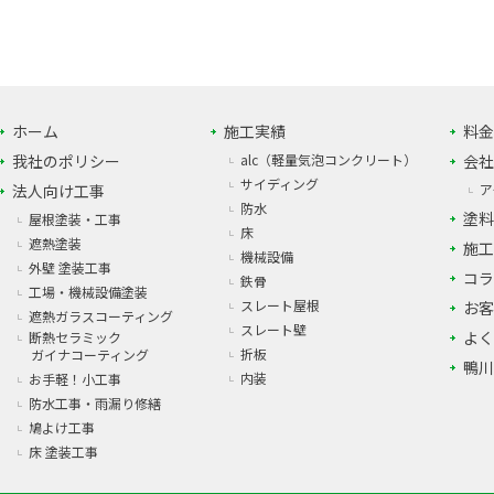
ホーム
施工実績
料金
我社のポリシー
alc（軽量気泡コンクリート）
会社
サイディング
法人向け工事
ア
防水
塗料
屋根塗装・工事
床
遮熱塗装
施工
機械設備
外壁 塗装工事
コラ
鉄骨
工場・機械設備塗装
スレート屋根
お客
遮熱ガラスコーティング
スレート壁
よく
断熱セラミック
折板
ガイナコーティング
鴨川
内装
お手軽！小工事
防水工事・雨漏り修繕
鳩よけ工事
床 塗装工事