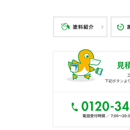
見
下記ボタンよ