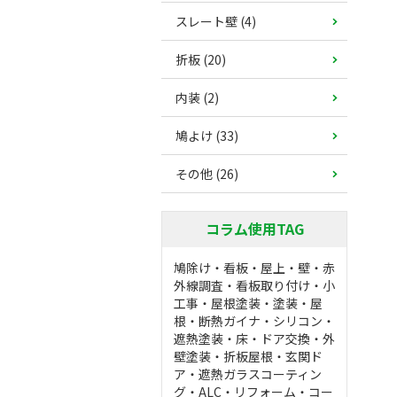
スレート壁 (4)
折板 (20)
内装 (2)
鳩よけ (33)
その他 (26)
コラム使用TAG
鳩除け
・
看板
・
屋上
・
壁
・
赤
外線調査
・
看板取り付け
・
小
工事
・
屋根塗装
・
塗装
・
屋
根
・
断熱ガイナ
・
シリコン
・
遮熱塗装
・
床
・
ドア交換
・
外
壁塗装
・
折板屋根
・
玄関ド
ア
・
遮熱ガラスコーティン
グ
・
ALC
・
リフォーム
・
コー